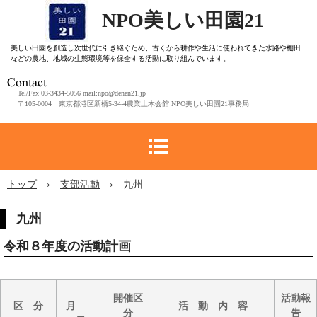
NPO美しい田園21
美しい田園を創造し次世代に引き継ぐため、古くから耕作や生活に使われてきた水路や棚田
などの農地、地域の生態環境等を保全する活動に取り組んでいます。
Tel/Fax 03-3434-5056 mail:npo@denen21.jp
〒105-0004 東京都港区新橋5-34-4農業土木会館 NPO美しい田園21事務局
トップ
›
支部活動
›
九州
九州
令和８年度の活動計画
開催区
活動報
区 分
月
活 動 内 容
分
告