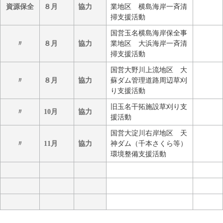
資源保全
８月
協力
業地区 横島海岸一斉清
掃支援活動
国営玉名横島海岸保全事
〃
８月
協力
業地区 大浜海岸一斉清
掃支援活動
国営大野川上流地区 大
〃
８月
協力
蘇ダム管理道路周辺草刈
り支援活動
旧玉名干拓施設草刈り支
〃
10月
協力
援活動
国営大淀川右岸地区 天
〃
11月
協力
神ダム（千本さくら等）
環境整備支援活動